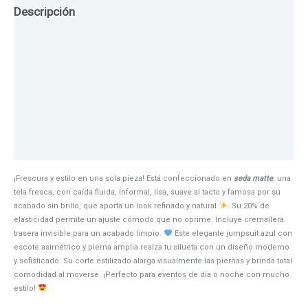
Descripción
Guia de Tallas
Texturas
Colores
Información adicional
¡Frescura y estilo en una sola pieza! Está confeccionado en
seda matte
, una
tela fresca, con caída fluida, informal, lisa, suave al tacto y famosa por su
acabado sin brillo, que aporta un look refinado y natural
. Su 20% de
elasticidad permite un ajuste cómodo que no oprime. Incluye cremallera
trasera invisible para un acabado limpio.
Este elegante jumpsuit azul con
escote asimétrico y pierna amplia realza tu silueta con un diseño moderno
y sofisticado. Su corte estilizado alarga visualmente las piernas y brinda total
comodidad al moverse. ¡Perfecto para eventos de día o noche con mucho
estilo!