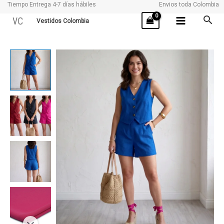
Tiempo Entrega 4-7 días hábiles
Envios toda Colombia
Ir
VC
Vestidos Colombia
al
contenido
HANA
cantidad