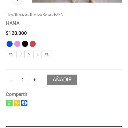
Inicio
/
Enterizos
/
Enterizos Cortos
/ HANA
HANA
$
120.000
XS
S
M
L
XL
AÑADIR
-
+
Compartir