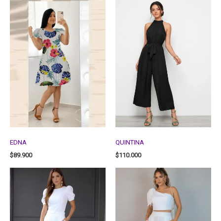
EDNA
QUINTINA
$
89.900
$
110.000